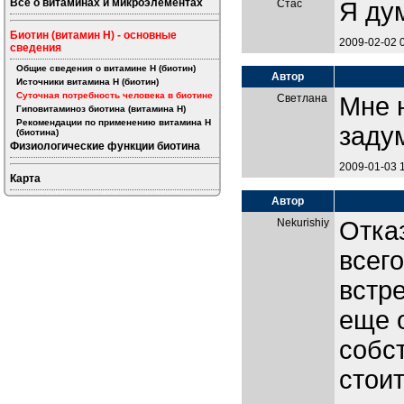
Все о витаминах и микроэлементах
Стас
Я дум
Биотин (витамин H) - основные
2009-02-02 
сведения
Общие сведения о витамине H (биотин)
Автор
Источники витамина H (биотин)
Суточная потребность человека в биотине
Светлана
Мне 
Гиповитаминоз биотина (витамина H)
Рекомендации по применению витамина H
заду
(биотина)
Физиологические функции биотина
2009-01-03 
Карта
Автор
Nekurishiy
Отка
всего
встр
еще 
собс
стоит