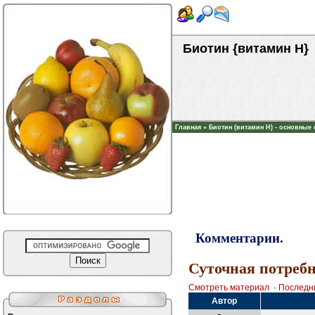
Биотин {витамин H}
Главная
»
Биотин (витамин H) - основные
Комментарии.
Суточная потребн
Смотреть материал
·
Последн
Автор